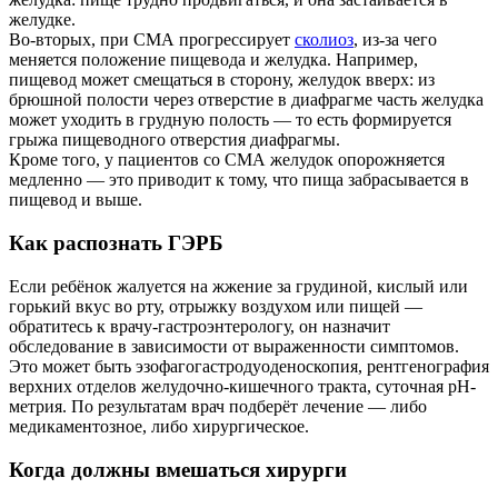
желудке.
Во-вторых, при СМА прогрессирует
сколиоз
, из-за чего
меняется положение пищевода и желудка. Например,
пищевод может смещаться в сторону, желудок вверх: из
брюшной полости через отверстие в диафрагме часть желудка
может уходить в грудную полость — то есть формируется
грыжа пищеводного отверстия диафрагмы.
Кроме того, у пациентов со СМА желудок опорожняется
медленно — это приводит к тому, что пища забрасывается в
пищевод и выше.
Как распознать ГЭРБ
Если ребёнок жалуется на жжение за грудиной, кислый или
горький вкус во рту, отрыжку воздухом или пищей —
обратитесь к врачу-гастроэнтерологу, он назначит
обследование в зависимости от выраженности симптомов.
Это может быть эзофагогастродуоденоскопия, рентгенография
верхних отделов желудочно-кишечного тракта, суточная рН-
метрия. По результатам врач подберёт лечение — либо
медикаментозное, либо хирургическое.
Когда должны вмешаться хирурги