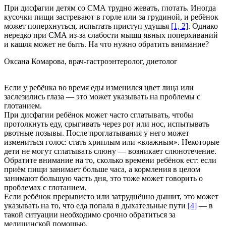
При дисфагии детям со СМА трудно жевать, глотать. Иногда
кусочки пищи застревают в горле или за грудиной, и ребёнок
может поперхнуться, испытать приступ удушья
[1, 2]
. Однако
нередко при СМА из-за слабости мышц явных поперхиваний
и кашля может не быть. На что нужно обратить внимание?
Оксана Комарова, врач-гастроэнтеролог, диетолог
Если у ребёнка во время еды изменился цвет лица или
заслезились глаза — это может указывать на проблемы с
глотанием.
При дисфагии ребёнок может часто сглатывать, чтобы
протолкнуть еду, срыгивать через рот или нос, испытывать
рвотные позывы. После проглатывания у него может
измениться голос: стать хриплым или «влажным». Некоторые
дети не могут сглатывать слюну — возникает слюнотечение.
Обратите внимание на то, сколько времени ребёнок ест: если
приём пищи занимает больше часа, а кормления в целом
занимают большую часть дня, это тоже может говорить о
проблемах с глотанием.
Если ребёнок прерывисто или затруднённо дышит, это может
указывать на то, что еда попала в дыхательные пути
[4]
— в
такой ситуации необходимо срочно обратиться за
медицинской помощью.