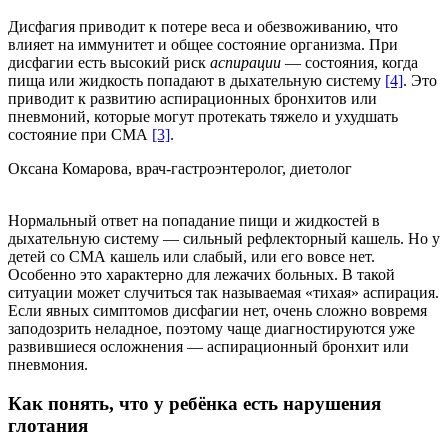
Дисфагия приводит к потере веса и обезвоживанию, что
влияет на иммунитет и общее состояние организма. При
дисфагии есть высокий риск
аспирации
— состояния, когда
пища или жидкость попадают в дыхательную систему
[4]
. Это
приводит к развитию аспирационных бронхитов или
пневмоний, которые могут протекать тяжело и ухудшать
состояние при СМА
[3]
.
Оксана Комарова, врач-гастроэнтеролог, диетолог
Нормальный ответ на попадание пищи и жидкостей в
дыхательную систему — сильный рефлекторный кашель. Но у
детей со СМА кашель или слабый, или его вовсе нет.
Особенно это характерно для лежачих больных. В такой
ситуации может случиться так называемая «тихая» аспирация.
Если явных симптомов дисфагии нет, очень сложно вовремя
заподозрить неладное, поэтому чаще диагностируются уже
развившиеся осложнения — аспирационный бронхит или
пневмония.
Как понять, что у ребёнка есть нарушения
глотания