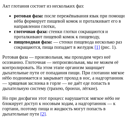
Акт глотания состоит из нескольких фаз:
ротовая фаза:
после пережёвывания язык при помощи
нёба формирует пищевой комок и проталкивает его в
направлении глотки,
глоточная фаза:
стенки глотки сокращаются и
проталкивают пищевой комок к пищеводу,
пищеводная фаза:
— стенки пищевода несколько раз
сокращаются, пища попадает в желудок
[1]
(рис. 1).
Ротовая фаза — произвольная, мы проходим через неё
осознанно. Глоточная — непроизвольная, мы не можем её
контролировать. На этом этапе организм защищает
дыхательные пути от попадания пищи. При глотании мягкое
нёбо поднимается и закрывает проход в нос, а надгортанник
— хрящевая заслонка в горле — не даёт еде попасть в
дыхательную систему (трахею, бронхи, лёгкие).
Но при дисфагии этот процесс нарушается: мягкое нёбо не
блокирует доступ к носовым ходам, а надгортанник — к
гортани, поэтому пища и жидкость могут попасть в
дыхательные пути
[2]
.