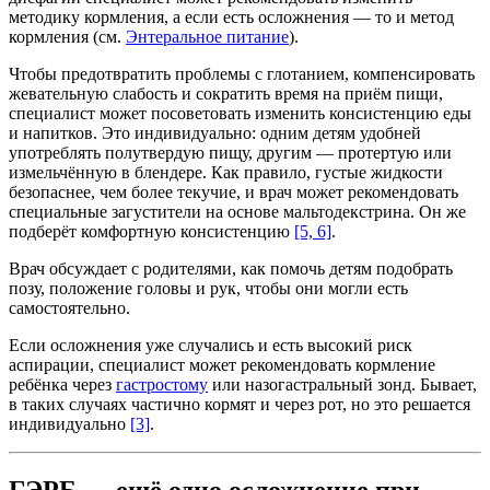
методику кормления, а если есть осложнения — то и метод
кормления (см.
Энтеральное питание
).
Чтобы предотвратить проблемы с глотанием, компенсировать
жевательную слабость и сократить время на приём пищи,
специалист может посоветовать изменить консистенцию еды
и напитков. Это индивидуально: одним детям удобней
употреблять полутвердую пищу, другим — протертую или
измельчённую в блендере. Как правило, густые жидкости
безопаснее, чем более текучие, и врач может рекомендовать
специальные загустители на основе мальтодекстрина. Он же
подберёт комфортную консистенцию
[5, 6]
.
Врач обсуждает с родителями, как помочь детям подобрать
позу, положение головы и рук, чтобы они могли есть
самостоятельно.
Если осложнения уже случались и есть высокий риск
аспирации, специалист может рекомендовать кормление
ребёнка через
гастростому
или назогастральный зонд. Бывает,
в таких случаях частично кормят и через рот, но это решается
индивидуально
[3]
.
ГЭРБ — ещё одно осложнение при