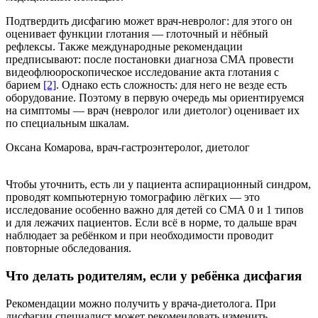
Подтвердить дисфагию может врач-невролог: для этого он
оценивает функции глотания — глоточный и нёбный
рефлексы. Также международные рекомендации
предписывают: после постановки диагноза СМА провести
видеофлюороскопическое исследование акта глотания с
барием
[2]
. Однако есть сложность: для него не везде есть
оборудование. Поэтому в первую очередь мы ориентируемся
на симптомы — врач (невролог или диетолог) оценивает их
по специальным шкалам.
Оксана Комарова, врач-гастроэнтеролог, диетолог
Чтобы уточнить, есть ли у пациента аспирационный синдром,
проводят компьютерную томографию лёгких — это
исследование особенно важно для детей со СМА 0 и 1 типов
и для лежачих пациентов. Если всё в норме, то дальше врач
наблюдает за ребёнком и при необходимости проводит
повторные обследования.
Что делать родителям, если у ребёнка дисфагия
Рекомендации можно получить у врача-диетолога. При
дисфагии специалист может рекомендовать изменить