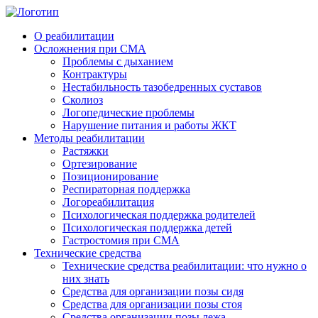
О реабилитации
Осложнения при СМА
Проблемы с дыханием
Контрактуры
Нестабильность тазобедренных суставов
Cколиоз
Логопедические проблемы
Нарушение питания и работы ЖКТ
Методы реабилитации
Растяжки
Ортезирование
Позиционирование
Респираторная поддержка
Логореабилитация
Психологическая поддержка родителей
Психологическая поддержка детей
Гастростомия при СМА
Технические средства
Технические средства реабилитации: что нужно о
них знать
Средства для организации позы сидя
Средства для организации позы стоя
Средства организации позы лежа