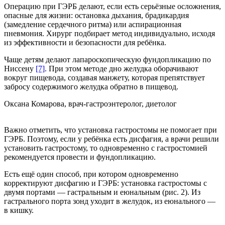
Операцию при ГЭРБ делают, если есть серьёзные осложнения,
опасные для жизни: остановка дыхания, брадикардия
(замедление сердечного ритма) или аспирационная
пневмония. Хирург подбирает метод индивидуально, исходя
из эффективности и безопасности для ребёнка.
Чаще детям делают лапароскопическую фундопликацию по
Ниссену
[7]
. При этом методе дно желудка оборачивают
вокруг пищевода, создавая манжету, которая препятствует
забросу содержимого желудка обратно в пищевод.
Оксана Комарова, врач-гастроэнтеролог, диетолог
Важно отметить, что установка гастростомы не помогает при
ГЭРБ. Поэтому, если у ребёнка есть дисфагия, а врачи решили
установить гастростому, то одновременно с гастростомией
рекомендуется провести и фундопликацию.
Есть ещё один способ, при котором одновременно
корректируют дисфагию и ГЭРБ: установка гастростомы с
двумя портами — гастральным и еюнальным (рис. 2). Из
гастрального порта зонд уходит в желудок, из еюнального —
в кишку.