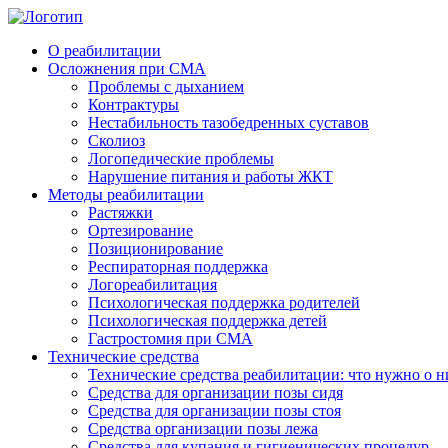
О реабилитации
Осложнения при СМА
Проблемы с дыханием
Контрактуры
Нестабильность тазобедренных суставов
Cколиоз
Логопедические проблемы
Нарушение питания и работы ЖКТ
Методы реабилитации
Растяжки
Ортезирование
Позиционирование
Респираторная поддержка
Логореабилитация
Психологическая поддержка родителей
Психологическая поддержка детей
Гастростомия при СМА
Технические средства
Технические средства реабилитации: что нужно о н
Средства для организации позы сидя
Средства для организации позы стоя
Средства организации позы лежа
Средства для купания и гигиенических процедур