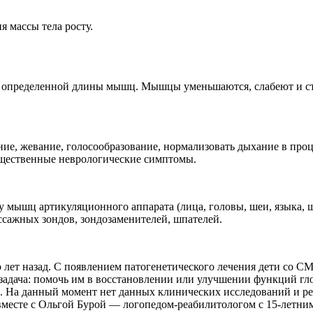
я массы тела росту.
и определенной длины мышц. Мышцы уменьшаются, слабеют и с
ние, жевание, голосообразование, нормализовать дыхание в про
ущественные неврологические симптомы.
у мышц артикуляционного аппарата (лица, головы, шеи, языка, щ
ажных зондов, зондозаменителей, шпателей.
лет назад. С появлением патогенетического лечения дети со СМА
 задача: помочь им в восстановлении или улучшении функций гл
и. На данный момент нет данных клинических исследований и р
месте с Ольгой Бурой — логопедом-реабилитологом с 15-летним