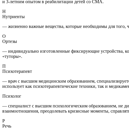
и 3-летним опытом в реабилитации детей со СМА.
Н
Нутриенты
— жизненно важные вещества, которые необходимы для того, ч
О
Ортезы
— индивидуально изготовленные фиксирующие устройства, ко
«туторы».
П
Психотерапевт
— врач с высшим медицинским образованием, специализируется в
использует как психотерапевтические техники, так и медикам
Психолог
— специалист с высшим психологическим образованием, не диа
взаимоотношения, преодолевать кризисные моменты, справлять
Р
Речь