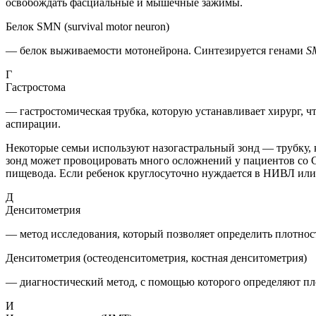
освобождать фасциальные и мышечные зажимы.
Белок SMN (survival motor neuron)
— белок выживаемости мотонейрона. Синтезируется ​​генами
S
Г
Гастростома
—
гастростомическая трубка, которую устанавливает хирург, чт
аспирации.
Некоторые семьи используют назогастральный зонд — трубку, к
зонд может провоцировать много осложнений у пациентов со 
пищевода. Если ребенок круглосуточно нуждается в НИВЛ или 
Д
Денситометрия
— метод исследования, который позволяет определить плотност
Денситометрия (остеоденситометрия, костная денситометрия)
— диагностический метод, с помощью которого определяют пло
И