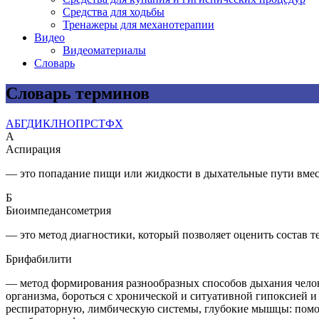
Средства для ходьбы
Тренажеры для механотерапии
Видео
Видеоматериалы
Словарь
Словарь терминов
А
Б
Г
Д
И
К
Л
Н
О
П
Р
С
Т
Ф
Х
А
Аспирация
— это попадание пищи или жидкости в дыхательные пути вмес
Б
Биоимпедансометрия
— это метод диагностики, который позволяет оценить состав т
Брифабилити
— метод формирования разнообразных способов дыхания челов
организма, бороться с хронической и ситуативной гипоксией 
респираторную, лимбическую системы, глубокие мышцы: помога