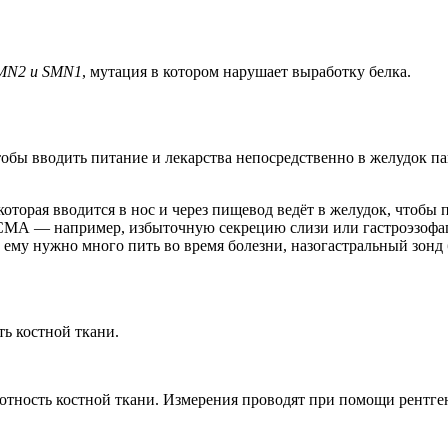
MN2 и SMN1
, мутация в котором нарушает выработку белка.
обы вводить питание и лекарства непосредственно в желудок паци
оторая вводится в нос и через пищевод ведёт в желудок, чтобы
СМА — например, избыточную секрецию слизи или гастроэзофаге
ему нужно много пить во время болезни, назогастральный зонд 
ь костной ткани.
тность костной ткани. Измерения проводят при помощи рентген