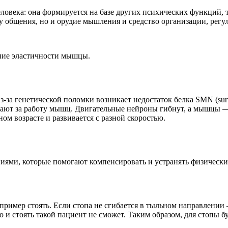
века: она формируется на базе других психических функций, т
му общения, но и орудие мышления и средство организации, регу
ние эластичности мышцы.
за генетической поломки возникает недостаток белка SMN (surv
чают за работу мышц. Двигательные нейроны гибнут, а мышцы —
ом возрасте и развивается с разной скоростью.
иями, которые помогают компенсировать и устранять физически
апример стоять. Если стопа не сгибается в тыльном направлении 
то и стоять такой пациент не сможет. Таким образом, для стопы