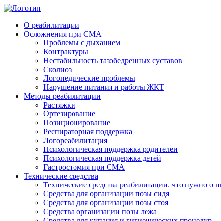
О реабилитации
Осложнения при СМА
Проблемы с дыханием
Контрактуры
Нестабильность тазобедренных суставов
Cколиоз
Логопедические проблемы
Нарушение питания и работы ЖКТ
Методы реабилитации
Растяжки
Ортезирование
Позиционирование
Респираторная поддержка
Логореабилитация
Психологическая поддержка родителей
Психологическая поддержка детей
Гастростомия при СМА
Технические средства
Технические средства реабилитации: что нужно о н
Средства для организации позы сидя
Средства для организации позы стоя
Средства организации позы лежа
Средства для купания и гигиенических процедур