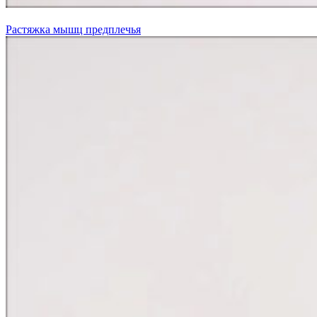
Растяжка мышц предплечья