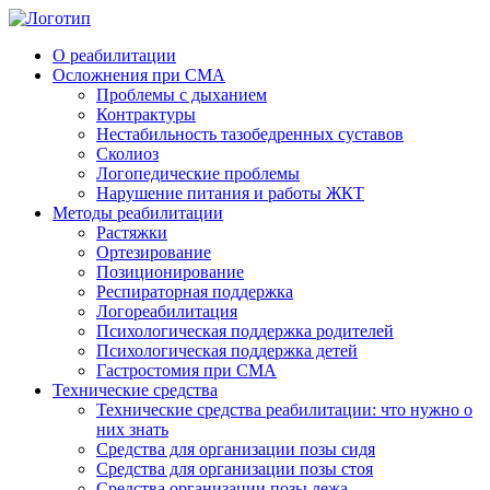
О реабилитации
Осложнения при СМА
Проблемы с дыханием
Контрактуры
Нестабильность тазобедренных суставов
Cколиоз
Логопедические проблемы
Нарушение питания и работы ЖКТ
Методы реабилитации
Растяжки
Ортезирование
Позиционирование
Респираторная поддержка
Логореабилитация
Психологическая поддержка родителей
Психологическая поддержка детей
Гастростомия при СМА
Технические средства
Технические средства реабилитации: что нужно о
них знать
Средства для организации позы сидя
Средства для организации позы стоя
Средства организации позы лежа