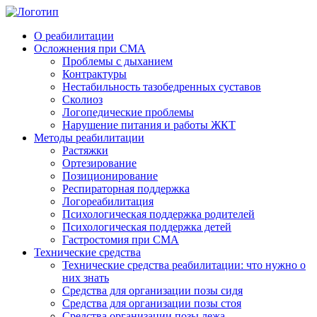
О реабилитации
Осложнения при СМА
Проблемы с дыханием
Контрактуры
Нестабильность тазобедренных суставов
Cколиоз
Логопедические проблемы
Нарушение питания и работы ЖКТ
Методы реабилитации
Растяжки
Ортезирование
Позиционирование
Респираторная поддержка
Логореабилитация
Психологическая поддержка родителей
Психологическая поддержка детей
Гастростомия при СМА
Технические средства
Технические средства реабилитации: что нужно о
них знать
Средства для организации позы сидя
Средства для организации позы стоя
Средства организации позы лежа